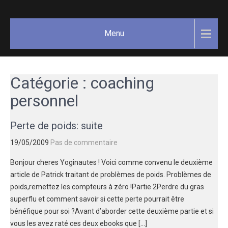
Skip
GAËLLE
Votre
to
guide
COSNUAU
content
Menu
Yoga,
méditation,
bien-être
et
Catégorie :
coaching
créativité.
personnel
Perte de poids: suite
19/05/2009
Pas de commentaire
Bonjour cheres Yoginautes ! Voici comme convenu le deuxième
article de Patrick traitant de problèmes de poids. Problèmes de
poids,remettez les compteurs à zéro !Partie 2Perdre du gras
superflu et comment savoir si cette perte pourrait être
bénéfique pour soi ?Avant d’aborder cette deuxième partie et si
vous les avez raté ces deux ebooks que […]