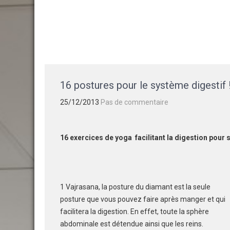
Skip
GAËLLE
COSNUAU
Votre guide Yoga, méditation, bien-être et créativité.
to
content
16 postures pour le système digestif 
25/12/2013
Pas de commentaire
16 exercices de yoga facilitant la digestion pour s
1 Vajrasana, la posture du diamant est la seule
posture que vous pouvez faire après manger et qui
facilitera la digestion. En effet, toute la sphère
abdominale est détendue ainsi que les reins.