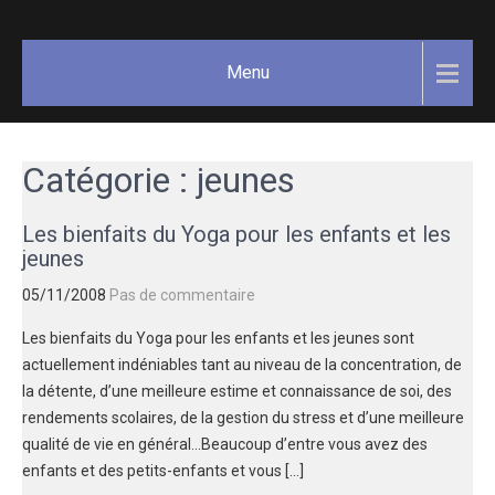
Skip
GAËLLE
Votre
to
guide
COSNUAU
content
Menu
Yoga,
méditation,
bien-être
et
Catégorie :
jeunes
créativité.
Les bienfaits du Yoga pour les enfants et les
jeunes
05/11/2008
Pas de commentaire
Les bienfaits du Yoga pour les enfants et les jeunes sont
actuellement indéniables tant au niveau de la concentration, de
la détente, d’une meilleure estime et connaissance de soi, des
rendements scolaires, de la gestion du stress et d’une meilleure
qualité de vie en général…Beaucoup d’entre vous avez des
enfants et des petits-enfants et vous […]