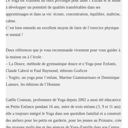
Le Yoga est vraiment un outil privilégié pour aider l’Enfant et le Jeune
à développer un potentiel de qualités transférables dans ses
apprentissages et dans sa vie: écoute, concentration, équilibre, maîtrise,
calme.
C’est bien entendu un excellent moyen de faire de l’exercice physique
et mental !
Deux références que je vous recommande vivement pour vous guider à
la maison ou à l’école :
– La Douce, méthode de gymnastique douce et e Yoga pour Enfants,
Claude Cabrol et Paul Raymond, éditions Graficor
– Yogito, un yoga pour l’enfant, Martine Giammarinaro et Dominique
Lamure, les éditions de l’Homme.
Gaëlle Cosnuau, professeure de Yoga depuis 2002 a aussi été éducatrice
en Petite Enfance pendant 16 ans, mère de trois enfants (3, 9 et 11 ans)
elle a toujours intégré le Yoga dans son quotidien familial et a construit
des ateliers pour les petits en garderie, pour les jeunes au Primaire, crée
des groupes multi-âge et des séances de Yoga–Famille dans son Centre