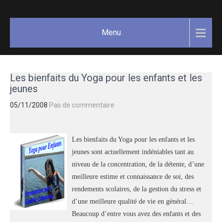
Skip
GAËLLE
Votre
to
guide
COSNUAU
content
Menu
Yoga,
méditation,
bien-être
et
Les bienfaits du Yoga pour les enfants et les
créativité.
jeunes
05/11/2008
Pas de commentaire
Les bienfaits du Yoga pour les enfants et les
jeunes sont actuellement indéniables tant au
niveau de la concentration, de la détente, d’une
meilleure estime et connaissance de soi, des
rendements scolaires, de la gestion du stress et
d’une meilleure qualité de vie en général…
Beaucoup d’entre vous avez des enfants et des