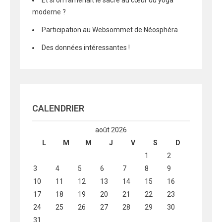
Et si on ramenait le sacré au cœur du yoga
moderne ?
Participation au Websommet de Néosphéra
Des données intéressantes !
CALENDRIER
août 2026
L
M
M
J
V
S
D
1
2
3
4
5
6
7
8
9
10
11
12
13
14
15
16
17
18
19
20
21
22
23
24
25
26
27
28
29
30
31