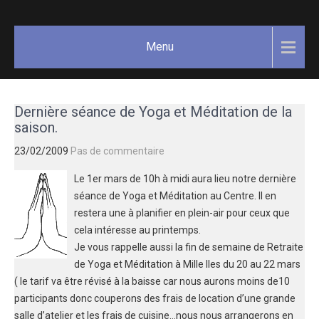
Skip
GAËLLE
Votre
to
guide
COSNUAU
content
Menu
Yoga,
méditation,
bien-être
et
Dernière séance de Yoga et Méditation de la
créativité.
saison.
23/02/2009
Pas de commentaire
Le 1er mars de 10h à midi aura lieu notre dernière
séance de Yoga et Méditation au Centre. Il en
restera une à planifier en plein-air pour ceux que
cela intéresse au printemps.
Je vous rappelle aussi la fin de semaine de Retraite
de Yoga et Méditation à Mille Iles du 20 au 22 mars
( le tarif va être révisé à la baisse car nous aurons moins de10
participants donc couperons des frais de location d’une grande
salle d’atelier et les frais de cuisine…nous nous arrangerons en