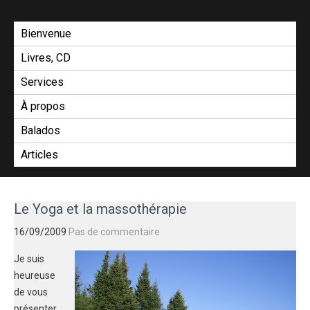
Skip
GAËLLE
Votre
to
guide
Bienvenue
COSNUAU
content
Yoga,
Livres, CD
méditation,
bien-être
Services
et
À propos
créativité.
Balados
Articles
Le Yoga et la massothérapie
16/09/2009
Pas de commentaire
Je suis
heureuse
de vous
présenter