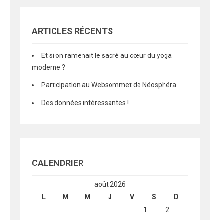
ARTICLES RÉCENTS
Et si on ramenait le sacré au cœur du yoga
moderne ?
Participation au Websommet de Néosphéra
Des données intéressantes !
CALENDRIER
août 2026
L
M
M
J
V
S
D
1
2