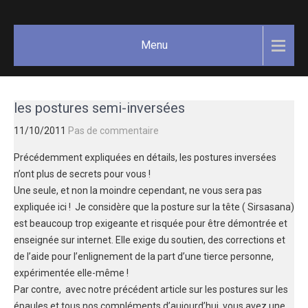
Skip
GAËLLE
Votre
to
guide
COSNUAU
content
Menu
Yoga,
méditation,
bien-être
et
les postures semi-inversées
créativité.
11/10/2011
Pas de commentaire
Précédemment expliquées en détails, les postures inversées
n’ont plus de secrets pour vous !
Une seule, et non la moindre cependant, ne vous sera pas
expliquée ici ! Je considère que la posture sur la tête ( Sirsasana)
est beaucoup trop exigeante et risquée pour être démontrée et
enseignée sur internet. Elle exige du soutien, des corrections et
de l’aide pour l’enlignement de la part d’une tierce personne,
expérimentée elle-même !
Par contre, avec notre précédent article sur les postures sur les
épaules et tous nos compléments d’aujourd’hui, vous avez une