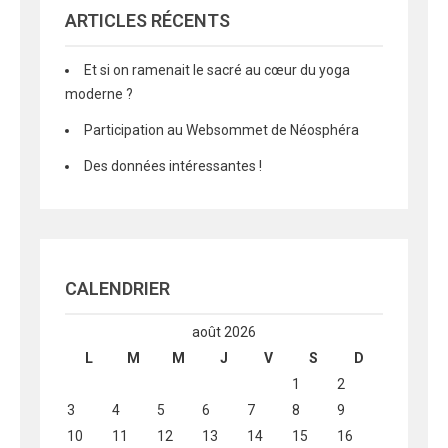
ARTICLES RÉCENTS
Et si on ramenait le sacré au cœur du yoga
moderne ?
Participation au Websommet de Néosphéra
Des données intéressantes !
CALENDRIER
août 2026
L
M
M
J
V
S
D
1
2
3
4
5
6
7
8
9
10
11
12
13
14
15
16