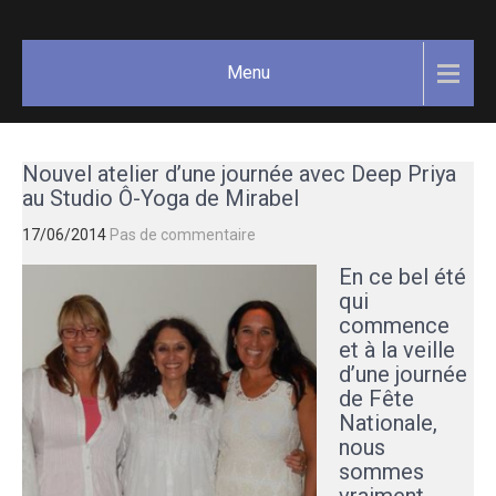
Skip
GAËLLE
Votre
to
guide
COSNUAU
content
Menu
Yoga,
méditation,
bien-être
et
Nouvel atelier d’une journée avec Deep Priya
créativité.
au Studio Ô-Yoga de Mirabel
17/06/2014
Pas de commentaire
En ce bel été
qui
commence
et à la veille
d’une journée
de Fête
Nationale,
nous
sommes