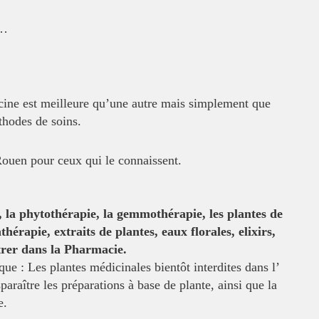
i…
ecine est meilleure qu’une autre mais
simplement que
thodes de soins.
Rouen pour ceux qui le connaissent.
 la phytothérapie, la gemmothérapie, les
plantes de
athérapie, extraits de
plantes, eaux florales, elixirs,
trer
dans la Pharmacie.
que : Les plantes médicinales bientôt
interdites dans l’
paraître les
préparations à base de plante, ainsi que la
e.