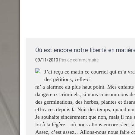
Skip
GAËLLE
COSNUAU
Votre guide Yoga, méditation, bien-être et créativité.
to
content
Où est encore notre liberté en matière
09/11/2010
Pas de commentaire
J’ai reçu ce matin ce courriel qui m’a vra
des pétitions, celle-ci
m’ a alarmée au plus haut point. Mes enfant
dangereux criminels, si nous consommons des
des germinations, des herbes, plantes et tisanes
efficaces depuis la Nuit des temps, quand no
Je souhaite sincèrement que non, mais il me s
loi à la légère…où nous allons encore s’en fai
Assez, c’est assez…Allons-nous nous faire c