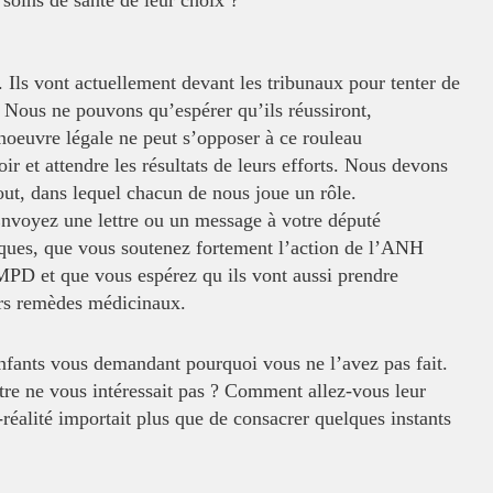
x soins
de santé de leur choix ?
. Ils vont actuellement devant les
tribunaux pour tenter de
. Nous ne
pouvons qu’espérer qu’ils réussiront,
oeuvre légale ne peut s’opposer à ce rouleau
ir et attendre les résultats de leurs efforts. Nous devons
out, dans lequel chacun de nous joue un rôle.
 Envoyez une lettre ou un message à
votre député
oques, que vous soutenez
fortement l’action de l’ANH
THMPD et
que vous espérez qu ils vont aussi prendre
urs remèdes médicinaux.
-enfants vous demandant pourquoi vous
ne l’avez pas fait.
être ne vous
intéressait pas ? Comment allez-vous leur
-réalité importait plus que de consacrer quelques instants