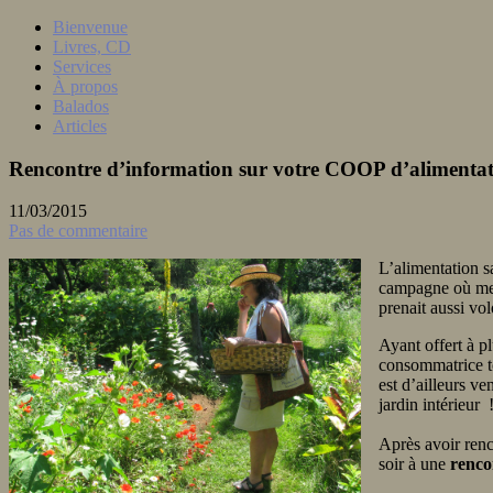
Skip
Bienvenue
Votre guide Yoga, méditation, bien-être et créativité.
to
Livres, CD
Gaëlle
Cosnuau
content
Services
À propos
Balados
Articles
Rencontre d’information sur votre COOP d’alimentat
11/03/2015
Pas de commentaire
L’alimentation s
campagne où mes 
prenait aussi vo
Ayant offert à pl
consommatrice to
est d’ailleurs v
jardin intérieur 
Après avoir ren
soir à une
rencon