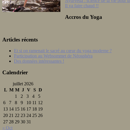
Navigation
Ayurveda : science de la vie pour u
Il va faire chaud !!
de
l'article
Accros du Yoga
Articles récents
Et si on ramenait le sacré au cœur du yoga moderne ?
Participation au Websommet de Néosphéra
Des données intéressantes !
Calendrier
juillet 2026
L
M
M
J
V
S
D
1
2
3
4
5
6
7
8
9
10
11
12
13
14
15
16
17
18
19
20
21
22
23
24
25
26
27
28
29
30
31
« Oct