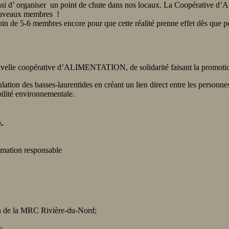
si d’ organiser un point de chute dans nos locaux. La Coopérative d’Al
ouveaux membres !
n de 5-6 membres encore pour que cette réalité prenne effet dès que po
elle coopérative d’ALIMENTATION, de solidarité faisant la promotion 
ulation des basses-laurentides en créant un lien direct entre les perso
bilité environnementale.
.
ommation responsable
ion de la MRC Rivière-du-Nord;
;