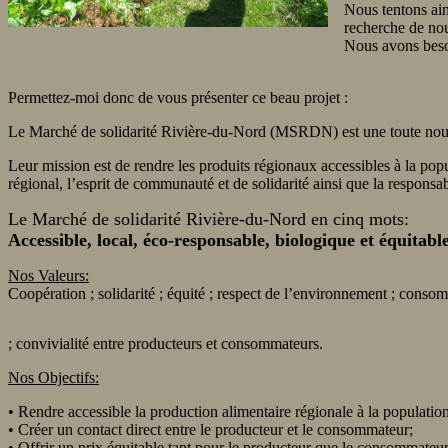
Nous tentons ain
recherche de n
Nous avons besoi
Permettez-moi donc de vous présenter ce beau projet :
Le Marché de solidarité Rivière-du-Nord (MSRDN) est une toute nouv
Leur mission est de rendre les produits régionaux accessibles à la pop
régional, l’esprit de communauté et de solidarité ainsi que la responsa
Le Marché de solidarité Rivière-du-Nord en cinq mots:
Accessible, local, éco-responsa
ble, biologique et équitable
Nos Valeurs:
Coopération ; solidarité ; équité ; respect de l’environnement ; cons
; convivialité entre producteurs et consommateurs.
Nos Objectifs:
• Rendre accessible la production alimentaire régionale à la populat
• Créer un contact direct entre le producteur et le consommateur;
• Offrir un prix équitable tant pour le producteur que le consommateur