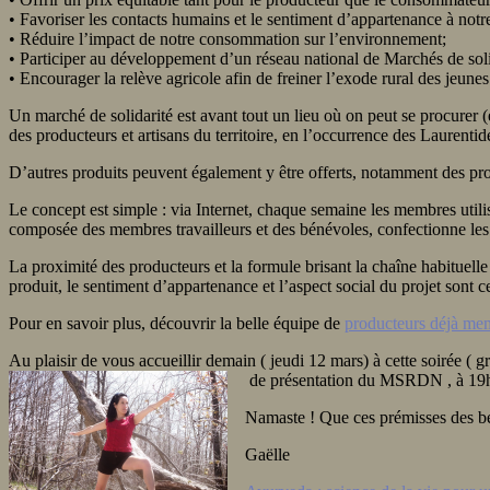
• Favoriser les contacts humains et le sentiment d’appartenance à notr
• Réduire l’impact de notre consommation sur l’environnement;
• Participer au développement d’un réseau national de Marchés de soli
• Encourager la relève agricole afin de freiner l’exode rural des jeunes
Un marché de solidarité est avant tout un lieu où on peut se procurer 
des producteurs et artisans du territoire, en l’occurrence des Laurentid
D’autres produits peuvent également y être offerts, notamment des prod
Le concept est simple : via Internet, chaque semaine les membres uti
composée des membres travailleurs et des bénévoles, confectionne les b
La proximité des producteurs et la formule brisant la chaîne habituell
produit, le sentiment d’appartenance et l’aspect social du projet sont
Pour en savoir plus, découvrir la belle équipe de
producteurs déjà memb
Au plaisir de vous accueillir demain ( jeudi 12 mars) à cette soirée ( gr
de présentation du MSRDN , à 19
Namaste ! Que ces prémisses des be
Gaëlle