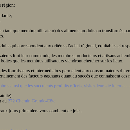
e région;
darité;
.
(en tant que membre utilisateur) des aliments produits ou transformés pa
es.
uits qui correspondent aux critères d’achat régional, équitables et resp
lisateurs font leur commande, les membres producteurs et artisans ache
oites que les membres utilisateurs viendront chercher sur les lieux.
e des fournisseurs et intermédiaires permettent aux consommateurs d’avoi
 certainement des facteurs gagnants quant au succès que connaissent ces 
res ainsi que les succulents produits offerts, visitez leur site internet
atuite)
h au
272 Chemin Grande-Côte
aux jours printaniers vous comblent de joie..