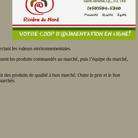
r
ectant les valeurs environnementales.
minent les produits commandés au marché, puis l’équipe du marché,
r des produits de qualité à bon marché. Outre le prix et le bon
marchés.
…