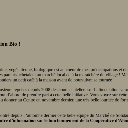
ion Bio !
aine, végétarienne, biologique est au coeur de mes préoccupations et de
parents achetaient au marché local et à la maraîchère du village ! Mêm
lontiers un petit café à la maison avant de poursuivre sa tournée !
usieurs reprises depuis 2008 des cours et ateliers sur l’alimentation sain
ut d’abord de prendre part à cette belle initiative. Vous voyez sur cet
enu donner au Centre en novembre dernier, une très belle journée de form
!
contré depuis l ‘automne dernier cette belle équipe du Marché de Soli
tre d’information sur le fonctionnement de la Coopérative d’Ali