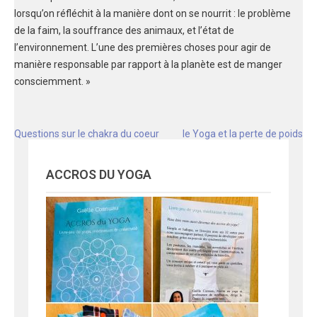
lorsqu’on réfléchit à la manière dont on se nourrit : le problème
de la faim, la souffrance des animaux, et l’état de
l’environnement. L’une des premières choses pour agir de
manière responsable par rapport à la planète est de manger
consciemment. »
Navigation
Questions sur le chakra du coeur
le Yoga et la perte de poids
de
l'article
ACCROS DU YOGA