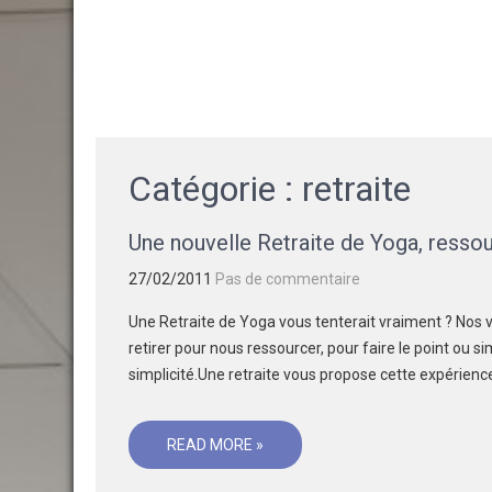
Skip
GAËLLE
COSNUAU
Votre guide Yoga, méditation, bien-être et créativité.
to
content
Catégorie :
retraite
Une nouvelle Retraite de Yoga, ressou
27/02/2011
Pas de commentaire
Une Retraite de Yoga vous tenterait vraiment ? Nos vi
retirer pour nous ressourcer, pour faire le point ou 
simplicité.Une retraite vous propose cette expérience 
READ MORE »