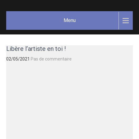
Skip
GAËLLE
Votre
to
guide
COSNUAU
content
Menu
Yoga,
méditation,
bien-être
et
Libère l’artiste en toi !
créativité.
02/05/2021
Pas de commentaire