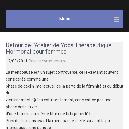
Skip
GAËLLE
Votre
to
guide
COSNUAU
content
Menu
Yoga,
méditation,
bien-être
et
Retour de l’Atelier de Yoga Thérapeutique
créativité.
Hormonal pour femmes
12/03/2011
Pas de commentaire
La ménopause est un sujet controversé, celle-ci étant souvent
considérée comme une
phase de déclin intellectuel, de la perte de la féminité et du début
du
vieillissement. Qu’en est-il réellement, car n’est-ce pas une
phase dans la vie
d’une femme au même titre que la la puberté?
Près de trois ans avant la ménopause réelle survient la pré-
ménopause, une période