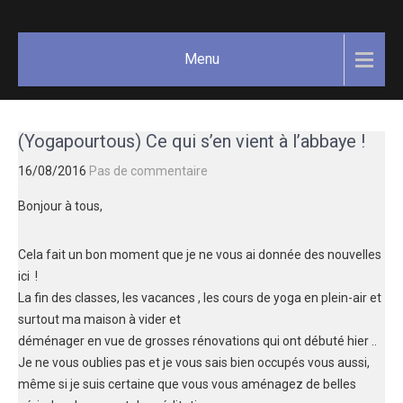
Skip
GAËLLE
Votre
to
guide
COSNUAU
content
Menu
Yoga,
méditation,
bien-être
et
(Yogapourtous) Ce qui s’en vient à l’abbaye !
créativité.
16/08/2016
Pas de commentaire
Bonjour à tous,
Cela fait un bon moment que je ne vous ai donnée des nouvelles
ici !
La fin des classes, les vacances , les cours de yoga en plein-air et
surtout ma maison à vider et
déménager en vue de grosses rénovations qui ont débuté hier ..
Je ne vous oublies pas et je vous sais bien occupés vous aussi,
même si je suis certaine que vous vous aménagez de belles