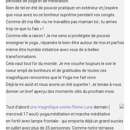
périodes de yoga et de méditation.
Rien de tel en été de pouvoir pratiquer en extérieur et j’espère
que vous avez eu ce bonheur suprême pendant vos congés.
Comme dit ma fille «tu ne travailles pas maman toi , tu aimes
trop ce que tu fais » !
Comme elle a raison ! Je me sens si privilégiée de pouvoir
enseigner le yoga , répandre le bien-être autour de moi et parfois
même être humble initiatrice avec vous de si belles
transformations.
Cela vaut tout l’or du monde. Je me couche toujours le soir le
coeur empli de bonheurs et de gratitudes de toutes ces
magnifiques rencontres que le Yoga me fait vivre.
Déjà la mi-août et nous avons un été superbe ! Je tenais à vous
donner un bref aperçu des moments-clés du prochain mois .
Tout d’abord
une magnifique soirée Pleine Lune
demain (
mercredi 17 aout)-yoga,méditation et marche méditative
en forêt avec lampe frontale- qui emporta déjà un grand succès
en juillet avec plus de 25 personnes. Comme notre terrasse